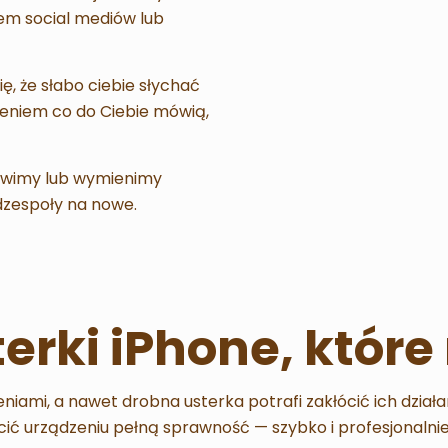
em social mediów lub
ę, że słabo ciebie słychać
zeniem co do Ciebie mówią,
awimy lub wymienimy
dzespoły na nowe.
terki iPhone, któ
niami, a nawet drobna usterka potrafi zakłócić ich dzia
ić urządzeniu pełną sprawność — szybko i profesjonalnie