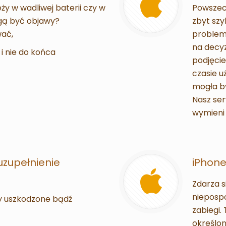
y w wadliwej baterii czy w
Powszec
gą być objawy?
zbyt szy
wać,
problem 
na decyz
 i nie do końca
podjęci
czasie u
mogła by
Nasz ser
wymieni 
uzupełnienie
iPhone
Zdarza s
niepospo
y uszkodzone bądź
zabiegi.
określon