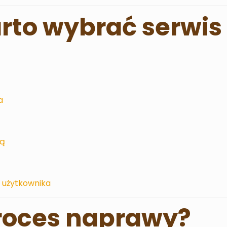
rto wybrać serwis
a
wą
 użytkownika
roces naprawy?