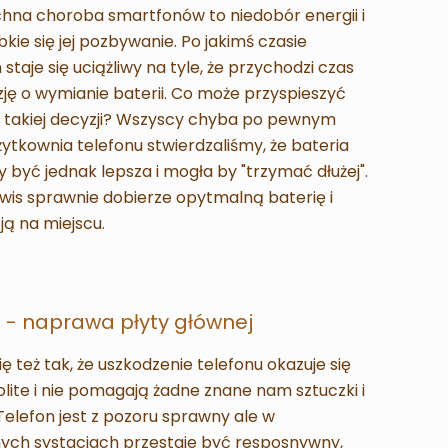
hna choroba smartfonów to niedobór energii i
bkie się jej pozbywanie. Po jakimś czasie
staje się uciążliwy na tyle, że przychodzi czas
ję o wymianie baterii. Co może przyspieszyć
e takiej decyzji? Wszyscy chyba po pewnym
żytkownia telefonu stwierdzaliśmy, że bateria
 być jednak lepsza i mogła by "trzymać dłużej".
wis sprawnie dobierze opytmalną baterię i
ją na miejscu.
 - naprawa płyty głównej
ię też tak, że uszkodzenie telefonu okazuje się
lite i nie pomagają żadne znane nam sztuczki i
 Telefon jest z pozoru sprawny ale w
ych systacjach przestaje być resposnywny,