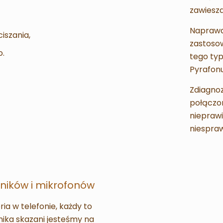
zawiesza
Naprawa
ciszania,
zastosow
o.
tego typ
Pyrafonu
Zdiagnoz
połączo
niepraw
niespra
ników i mikrofonów
ia w telefonie, każdy to
nika skazani jesteśmy na