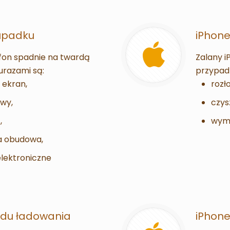
upadku
iPhone
lefon spadnie na twardą
Zalany i
urazami są:
przypad
 ekran,
rozł
wy,
czys
,
wymi
a obudowa,
lektroniczne
adu ładowania
iPhone