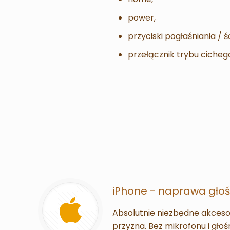
power,
przyciski pogłaśniania / ś
przełącznik trybu cicheg
iPhone - naprawa głoś
Absolutnie niezbędne akcesor
przyzna. Bez mikrofonu i głoś