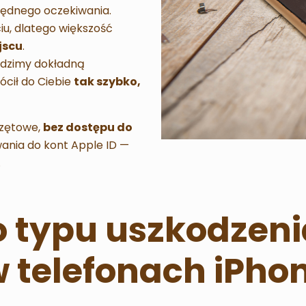
zbędnego oczekiwania.
iu, dlatego większość
jscu
.
wadzimy dokładną
ócił do Ciebie
tak szybko,
rzętowe,
bez dostępu do
wania do kont Apple ID —
.
 typu uszkodzeni
telefonach iPho